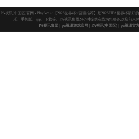
PA视讯(中国区)官网 - PlayAce ✅【2026世界杯✅蓝猫推荐】是2026FI
乐、手机版、app、下载等。PA视讯集团24小时提供在线为您服务,欢迎前来
PA视讯集团
|
pa视讯游戏官网
|
PA视讯(中国区)
|
pa视讯官