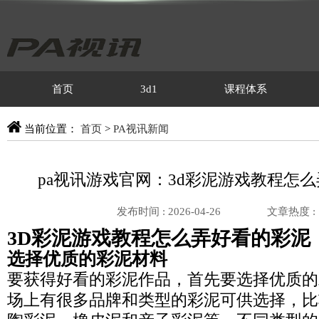
首页
3d1
课程体系
当前位置：
首页
>
PA视讯新闻
pa视讯游戏官网：3d彩泥游戏教程怎
发布时间 : 2026-04-26
文章热度 :
3D彩泥游戏教程怎么弄好看的彩泥
选择优质的彩泥材料
要获得好看的彩泥作品，首先要选择优质的
场上有很多品牌和类型的彩泥可供选择，比