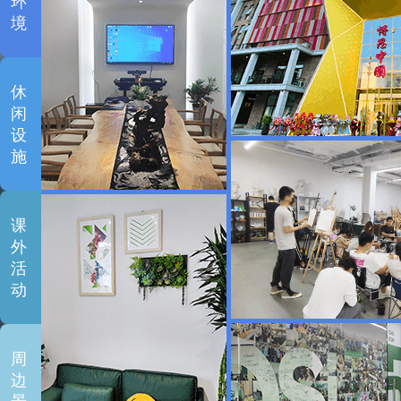
环
境
休
闲
设
施
课
外
活
动
周
边