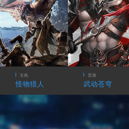
页游
CG动画
武动苍穹
最终幻想