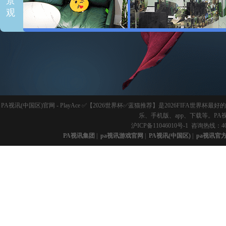
景
观
PA视讯(中国区)官网 - PlayAce ✅【2026世界杯✅蓝猫推荐】是2026FI
乐、手机版、app、下载等。PA
沪ICP备11046010号-1
咨询热线：40
PA视讯集团
|
pa视讯游戏官网
|
PA视讯(中国区)
|
pa视讯官