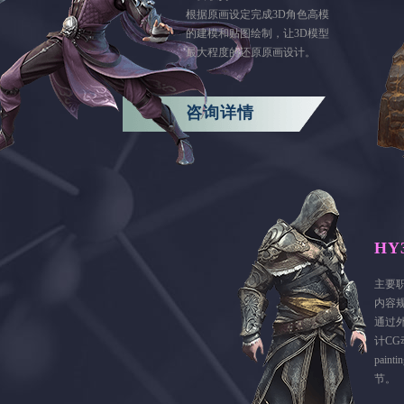
根据原画设定完成3D角色高模
的建模和贴图绘制，让3D模型
最大程度的还原原画设计。
咨询详情
HY
主要
内容
通过
计CG
pai
节。