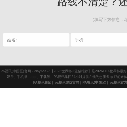
路线不清楚？
（填写下方信息，
PA视讯(中国区)官网 - PlayAce ✅【2026世界杯✅蓝猫推荐】是2026F
娱乐、手机版、app、下载等。PA视讯集团24小时提供在线为您服务,欢迎前来
PA视讯集团
|
pa视讯游戏官网
|
PA视讯(中国区)
|
pa视讯官