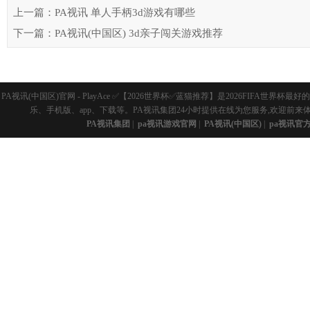
上一篇：PA视讯 单人手柄3d游戏有哪些
下一篇：PA视讯(中国区) 3d亲子闯关游戏推荐
PA视讯(中国区)官网 - PlayAce ✅【2026世界杯✅蓝猫推荐】是2026FI
乐、手机版、app、下载等。PA视讯集团24小时提供在线为您服务,欢迎前来
PA视讯集团
|
pa视讯游戏官网
|
PA视讯(中国区)
|
pa视讯官