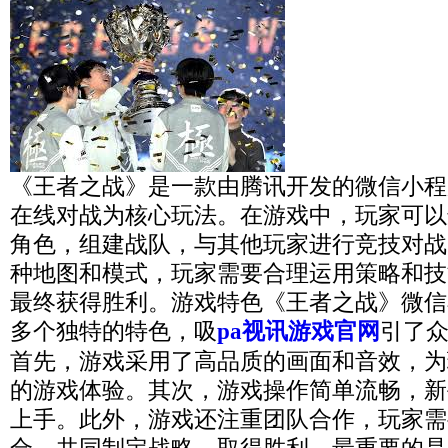
《王者之战》是一款由腾讯开发的微信小程
在线对战为核心玩法。在游戏中，玩家可以
角色，组建战队，与其他玩家进行竞技对战
种地图和模式，玩家需要合理运用策略和技
最终获得胜利。游戏特色《王者之战》微信
多个独特的特色，吸
pa视讯游戏官网
引了
首先，游戏采用了高品质的画面和音效，为
的游戏体验。其次，游戏操作简单流畅，新
上手。此外，游戏还注重团队合作，玩家需