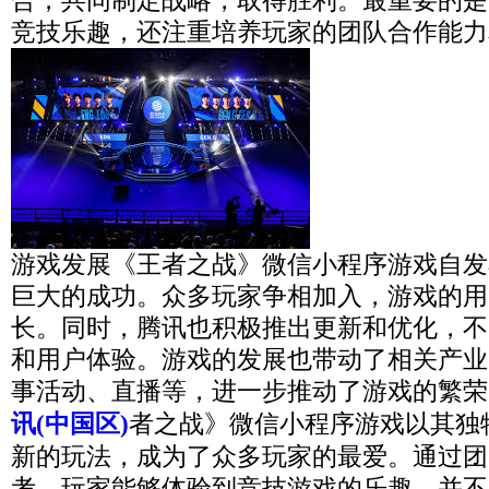
合，共同制定战略，取得胜利。最重要的是
竞技乐趣，还注重培养玩家的团队合作能力
游戏发展《王者之战》微信小程序游戏自发
巨大的成功。众多玩家争相加入，游戏的用
长。同时，腾讯也积极推出更新和优化，不
和用户体验。游戏的发展也带动了相关产业
事活动、直播等，进一步推动了游戏的繁荣
讯(中国区)
者之战》微信小程序游戏以其独
新的玩法，成为了众多玩家的最爱。通过团
考，玩家能够体验到竞技游戏的乐趣，并不